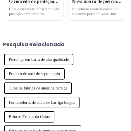
O conceito de proteção ambiental tornou-se uma nova tendência na indústria de joias piercing
Nova marca de piercings lidera tendência de joias
Com a crescente consciência da
No cenário contemporâneo do
proteção ambiental na
consumo personalizado, um
sociedade, cada vez mais
número crescente de marcas de
marcas começam a prestar
designers emergentes fez a sua
atenção às questões ambientais
estreia, revolucionando a
e a integrar o conceito de
indústria da moda. Notável
desenvolvimento sustentável...
entre esses crescentes ...
Pesquisa Relacionada
Piercings em barra de alta qualidade
Produto de anel de septo duplo
Clipe na fábrica de anéis de barriga
Fornecedores de anéis de barriga longos
Brincos Tragus da China