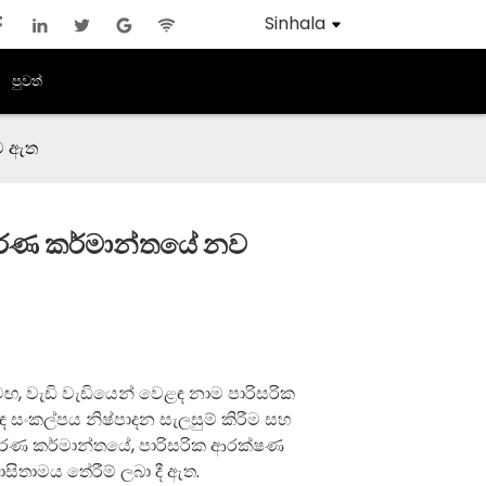
Sinhala
පුවත්
්ව ඇත
භරණ කර්මාන්තයේ නව
මඟ, වැඩි වැඩියෙන් වෙළඳ නාම පාරිසරික
 සංකල්පය නිෂ්පාදන සැලසුම් කිරීම සහ
ාභරණ කර්මාන්තයේ, පාරිසරික ආරක්ෂණ
සිතාමය තේරීම් ලබා දී ඇත.