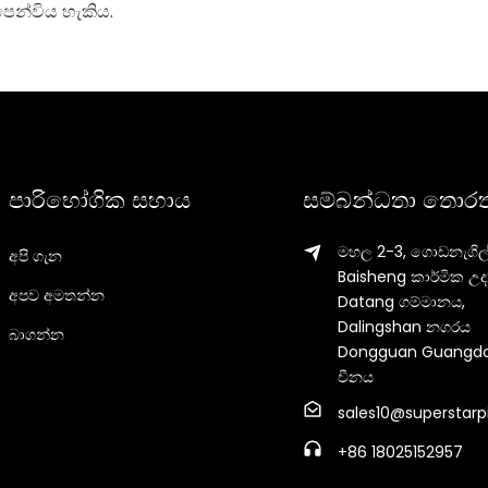
ෙන්විය හැකිය.
පාරිභෝගික සහාය
සම්බන්ධතා තොරත
මහල 2-3, ගොඩනැගිල්
අපි ගැන
Baisheng කාර්මික උද්
අපව අමතන්න
Datang ගම්මානය,
Dalingshan නගරය
බාගන්න
Dongguan Guangd
චීනය
sales10@superstarp
+86 18025152957