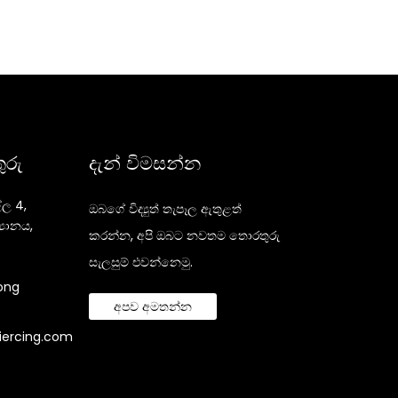
ුරු
දැන් විමසන්න
ල 4,
ඔබගේ විද්‍යුත් තැපෑල ඇතුළත්
‍යානය,
කරන්න, අපි ඔබට නවතම තොරතුරු
සැලසුම් එවන්නෙමු.
ong
අපව අමතන්න
iercing.com