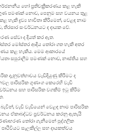
ජනනීය හෝ ප්‍රතිචක්‍රීකරණය කළ හැකි
තකාමී ගුණ පමණක් නොව, පෙනුම සහ වයනය තුළ
 හැකි ද්‍රව්‍ය භාවිතා කිරීමෙන්, වෙළඳ නාම
තිරසාර සංවර්ධනයට ද දායක වේ.
භරණ සේවා ද දියත් කර ඇත.
 මෝස්තර මෝස්තර ආදිය තෝරා ගත හැකි අතර
මාණය කළ හැකිය. මෙම ආකාරයේ
්යතා සපුරාලීම පමණක් නොව, නාස්තිය සහ
ික දැනුවත්භාවය වැඩිදියුණු කිරීමට ද
දනවල පාරිසරික ගුණාංග කෙරෙහි වැඩි
ර්ධනය සහ පාරිසරික වගකීම් ඉටු කිරීම
ත.
බැවින්, වැඩි වැඩියෙන් වෙළඳ නාම පාරිසරික
්ධනය ඒකාබද්ධව ප්‍රවර්ධනය කරනු ඇතැයි
්වර්ණාභරණ තෝරා ගැනීමෙන් පුද්ගලික
පෘථිවියට සැලකිල්ල සහ දායකත්වය