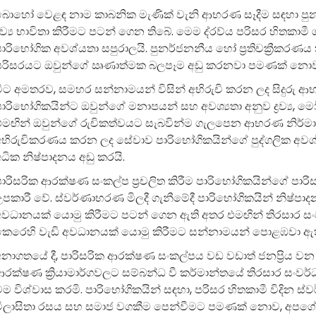
බොහෝ වෙළඳ නාම කාබනික මැණික් වැනි ආභරණ සෑදීම සඳහා පුනර්
්‍රව්‍ය භාවිතා කිරීමට පටන් ගෙන තිබේ. මෙම ද්රව්ය පරිසර හි
ාරිභෝගික අවශ්යතා සපුරාලයි. පුනර්ජනනීය හෝ ප්‍රතිචක්‍රීකරණය කළ
පරිසරයට ඔවුන්ගේ ඍණාත්මක බලපෑම අඩු කරනවා පමණක් නොව, 
මීට අමතරව, සමහර සන්නාමයන් විසින් අභිරුචි කරන ලද සිදුරු ආ
ාරිභෝගිකයින්ට ඔවුන්ගේ මනාපයන් සහ අවශ්‍යතා අනුව ද්‍රව්‍ය,
එමඟින් ඔවුන්ගේ රුචිකත්වයට සැබවින්ම ගැලපෙන ආභරණ නිර්
අභිරුචිකරණය කරන ලද සේවාව පාරිභෝගිකයින්ගේ පුද්ගලික අවශ
ධික නිෂ්පාදනය අඩු කරයි.
ාරිසරික ආරක්ෂණ සංකල්ප ප්‍රචලිත කිරීම පාරිභෝගිකයින්ගේ පාරිසර
පකාරී වේ. ස්වර්ණාභරණ මිලදී ගැනීමේදී පාරිභෝගිකයින් නිෂ්පා
අවධානයක් යොමු කිරීමට පටන් ගෙන ඇති අතර එමඟින් තිරසාර සංව
කෙරෙහි වැඩි අවධානයක් යොමු කිරීමට සන්නාමයන් පොළඹවා ඇ
නාගතයේ දී, පාරිසරික ආරක්ෂණ සංකල්පය වඩ වඩාත් ජනප්‍රිය වන 
ආරක්ෂණ ක්‍රියාමාර්ගවලට සම්බන්ධ වී කර්මාන්තයේ තිරසාර සංවර
ම විශ්වාස කරමි. පාරිභෝගිකයින් සඳහා, පරිසර හිතකාමී විදින ස
විලාසිතා රසය සහ සමාජ වගකීම පෙන්වීමට පමණක් නොව, අපගේ 