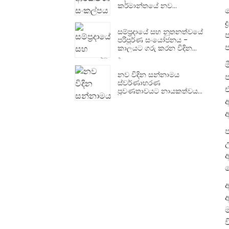
කර්මාන්තයේ නව
ප්‍රවණතාවක් බවට පත්ව
ද
ඇත
සම්ප්‍රදායේ සහ නූතනත්වයේ
ප
පරිපූර්ණ සංයෝජනය -
කාලයට ගරු කරන විදින
සන්නාමය නව
ස්වර්ණාභරණ මාලාවක්
දියත් කරයි
නව විදින සන්නාමය
ප
ස්වර්ණාභරණ
ප්‍රවණතාවයට නායකත්වය
දෙයි
අ
ප
උ
අ
ම