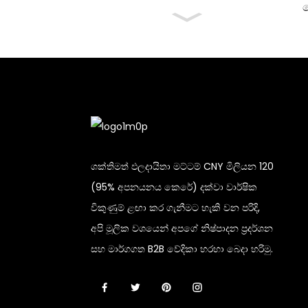
ප
ශක්තිමත් ඵලදායිතා මට්ටම් CNY මිලියන 120
(95% අපනයනය කෙරේ) දක්වා වාර්ෂික
විකුණුම් ළඟා කර ගැනීමට හැකි වන පරිදි,
අපි මූලික වශයෙන් අපගේ නිෂ්පාදන ප්‍රදර්ශන
සහ මාර්ගගත B2B වේදිකා හරහා බෙදා හරිමු.