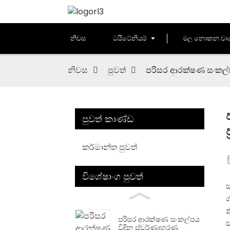
නිවස
ටයිටේනියම්
මල නොකන වා
නිවස
පුවත්
පරිසර ආරක්ෂණ සංකල්ප
පුවත් කාණ්ඩ
කර්මාන්ත පුවත්
විශේෂාංග පුවත්
ස
ග
පරිසර ආරක්ෂණ සංකල්පය
ස
විදින ස්වර්ණාභරණ