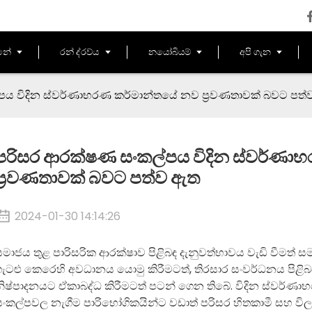
නේ
රන් ද්රව්ය
නයෝබියම්
අපි ගැන
ය විදින ස්වර්ණාභරණ කර්මාන්තයේ නව ප්‍රවණතාවක් බවට පත
පරිසර ආරක්ෂණ සංකල්පය විදින ස්වර්ණා
ප්‍රවණතාවක් බවට පත්ව ඇත
2024-01-30 14:14:26
මාජය තුළ පාරිසරික ආරක්ෂාව පිළිබඳ දැනුවත්භාවය වැඩි වීමත් ස
ැටළු කෙරෙහි අවධානය යොමු කිරීමටත්, තිරසාර සංවර්ධනය පිළිබඳ
නිෂ්පාදනයට ඒකාබද්ධ කිරීමටත් පටන් ගෙන තිබේ. විදින ස්වර්ණ
ංකල්පවල නැගීම පාරිභෝගිකයින්ට වඩාත් පරිසර හිතකාමී සහ විලා