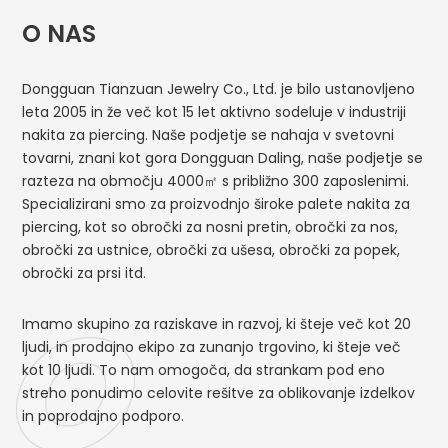
O NAS
Dongguan Tianzuan Jewelry Co., Ltd. je bilo ustanovljeno
leta 2005 in že več kot 15 let aktivno sodeluje v industriji
nakita za piercing. Naše podjetje se nahaja v svetovni
tovarni, znani kot gora Dongguan Daling, naše podjetje se
razteza na območju 4000㎡ s približno 300 zaposlenimi.
Specializirani smo za proizvodnjo široke palete nakita za
piercing, kot so obročki za nosni pretin, obročki za nos,
obročki za ustnice, obročki za ušesa, obročki za popek,
obročki za prsi itd.
O
Imamo skupino za raziskave in razvoj, ki šteje več kot 20
ljudi, in prodajno ekipo za zunanjo trgovino, ki šteje več
kot 10 ljudi. To nam omogoča, da strankam pod eno
streho ponudimo celovite rešitve za oblikovanje izdelkov
in poprodajno podporo.