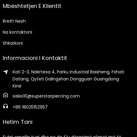
Mbështetjen E Klientit
Rreth Nesh
Na kontaktoni
Shkarkoni
Informacioni I Kontaktit
Kati 2-3, Ndërtesa 4, Parku Industrial Baisheng, Fshati
Datang, Qyteti Dalingshan Dongguan Guangdong
Kinë
sales10@superstarpiercing.com
+86 18025152957
Hetim Tani
Futni emailin tuaj dhe ne do t'ju dërgojmë planet më të