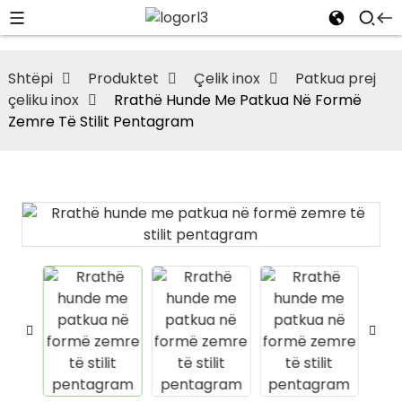
Shtëpi
Produktet
Çelik inox
Patkua prej
çeliku inox
Rrathë Hunde Me Patkua Në Formë
Zemre Të Stilit Pentagram