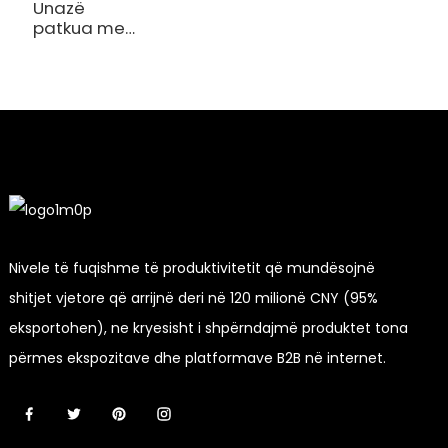
Unazë
patkua me
fije të
jashtme të
bizhuterive
nga çelik inox
Nivele të fuqishme të produktivitetit që mundësojnë
shitjet vjetore që arrijnë deri në 120 milionë CNY (95%
eksportohen), ne kryesisht i shpërndajmë produktet tona
përmes ekspozitave dhe platformave B2B në internet.