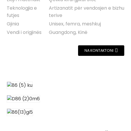
Teknologjia e
Artizanatit për vendosjen e bizhu
futjes
terive
Gjinia
Unisex, femra, meshkuj
Vendi i origjinës
Guangdong, Kinë
NA KONTAKTONI