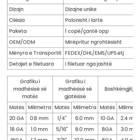
Dizajn
Dizajne unike
Cilësia
Polonisht i lartë
Paketa
1 copë/çantë opp
OEM/ODM
Mirëpritur ngrohtësisht
Mënyra e Transportit
FEDEX/DHL/EMS/UPS.etj
Detajet e filetuara
I filetuar nga jashtë
Grafiku i
Grafiku i
madhësisë së
madhësisë së
Bashkëngjitje
matës
gjatësisë
Matës
Milimetra
Matës
Milimetra
Matës
Milimetr
20 GA
0.8 mm
1/4"
6.0 mm
10 GA
2.4 mm
18 GA
1.0 mm
5/16"
8.0 mm
8GA
3.0 mm