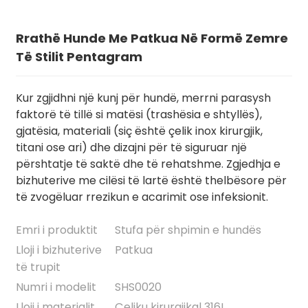
Rrathë Hunde Me Patkua Në Formë Zemre
Të Stilit Pentagram
Kur zgjidhni një kunj për hundë, merrni parasysh
faktorë të tillë si matësi (trashësia e shtyllës),
gjatësia, materiali (siç është çelik inox kirurgjik,
titani ose ari) dhe dizajni për të siguruar një
përshtatje të saktë dhe të rehatshme. Zgjedhja e
bizhuterive me cilësi të lartë është thelbësore për
.
të zvogëluar rrezikun e acarimit ose infeksionit.
Emri i produktit
Stufa për shpimin e hundës
Lloji i bizhuterive
Patkua
të trupit
Numri i modelit
SHS0020
Lloji i materialit
Çeliku kirurgjikal 316L