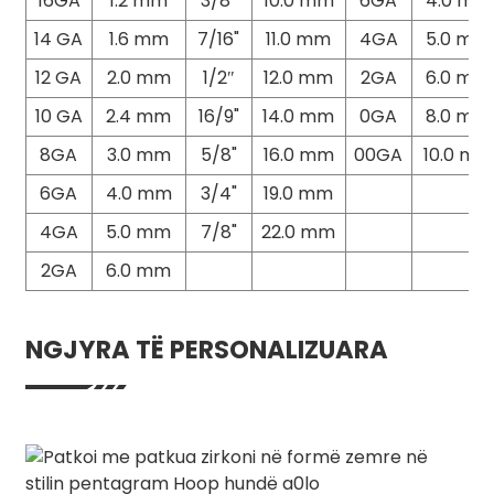
16GA
1.2 mm
3/8"
10.0 mm
6GA
4.0 mm
14 GA
1.6 mm
7/16"
11.0 mm
4GA
5.0 mm
12 GA
2.0 mm
1/2″
12.0 mm
2GA
6.0 mm
10 GA
2.4 mm
16/9"
14.0 mm
0GA
8.0 mm
8GA
3.0 mm
5/8"
16.0 mm
00GA
10.0 mm
6GA
4.0 mm
3/4"
19.0 mm
4GA
5.0 mm
7/8"
22.0 mm
2GA
6.0 mm
NGJYRA TË PERSONALIZUARA