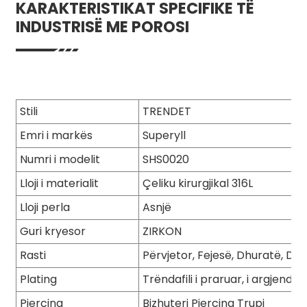
KARAKTERISTIKAT SPECIFIKE TË
INDUSTRISË ME POROSI
Stili
TRENDET
Emri i markës
Superyll
Numri i modelit
SHS0020
Lloji i materialit
Çeliku kirurgjikal 316L
Lloji perla
Asnjë
Guri kryesor
ZIRKON
Rasti
Përvjetor, Fejesë, Dhuratë, Da
Plating
Trëndafili i praruar, i argjendtë, 
Piercing
Bizhuteri Piercing Trupi