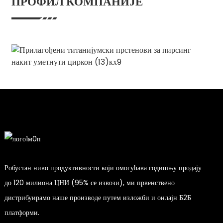
ПРОФИЛ КОМПАНИЈЕ
Робустан ниво продуктивности који омогућава годишњу продају
до 120 милиона ЦНИ (95% се извози), ми првенствено
дистрибуирамо наше производе путем изложби и онлајн Б2Б
платформи.