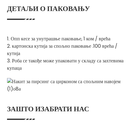
ДЕТАЉИ О ПАКОВАЊУ
1. Опп кесе за унутрашње паковање, 1 ком / врећа
2. картонска кутија за спољно паковање .100 врећа /
кутија
3. Роба се такође може упаковати у складу са захтевима
купаца
ЗАШТО ИЗАБРАТИ НАС