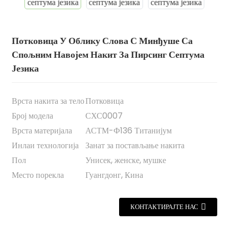
Потковица У Облику Слова С Минђуше Са
Спољним Навојем Накит За Пирсинг Септума
Језика
Врста накита за тело
Потковица
Број модела
СХС0007
Врста материјала
АСТМ-Ф136 Титанијум
.
Инлаи технологија
Занат за постављање накита
Пол
Унисек, женске, мушке
Место порекла
Гуангдонг, Кина
КОНТАКТИРАЈТЕ НАС