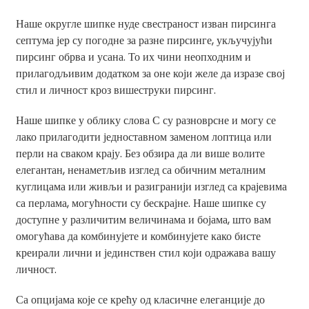
Наше округле шипке нуде свестраност изван пирсинга
септума јер су погодне за разне пирсинге, укључујући
пирсинг обрва и усана. То их чини неопходним и
прилагодљивим додатком за оне који желе да изразе свој
стил и личност кроз вишеструки пирсинг.
Наше шипке у облику слова С су разноврсне и могу се
лако прилагодити једноставном заменом лоптица или
перли на сваком крају. Без обзира да ли више волите
елегантан, ненаметљив изглед са обичним металним
куглицама или живљи и разигранији изглед са крајевима
са перлама, могућности су бескрајне. Наше шипке су
доступне у различитим величинама и бојама, што вам
омогућава да комбинујете и комбинујете како бисте
креирали лични и јединствен стил који одражава вашу
личност.
Са опцијама које се крећу од класичне елеганције до