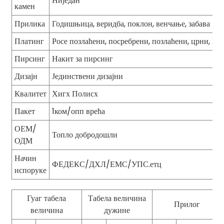
Ниједан
камен
Прилика
Годишњица, веридба, поклон, венчање, забава
Платинг
Росе позлаћени, посребрени, позлаћени, црни, П
Пирсинг
Накит за пирсинг
Дизајн
Јединствени дизајни
Квалитет
Хигх Полисх
Пакет
1ком/опп врећа
ОЕМ/
Топло добродошли
ОДМ
Начин
ФЕДЕКС/ДХЛ/ЕМС/УПС.етц
испоруке
Гуаг табела
Табела величина
Прилог
величина
дужине