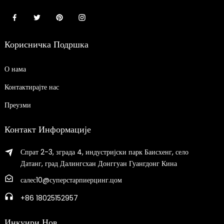
Корисничка Подршка
О нама
Контактирајте нас
Преузми
Контакт Информације
Спрат 2-3, зграда 4, индустријски парк Баисхенг, село
Датанг, град Далингсхан Донггуан Гуангдонг Кина
салес10@суперстарпиерцинг.цом
+86 18025152957
Инкуири Нов