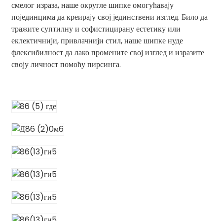
смелог израза, наше округле шипке омогућавају
појединцима да креирају свој јединствени изглед. Било да
тражите суптилну и софистицирану естетику или
еклектичнији, привлачнији стил, наше шипке нуде
флексибилност да лако промените свој изглед и изразите
своју личност помоћу пирсинга.