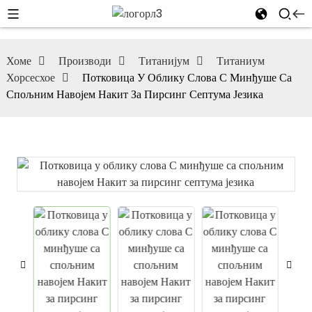
Хоме
Производи
Титанијум
Титаниум
Хорсесхое
Потковица У Облику Слова С Минђуше Са
Спољним Навојем Накит За Пирсинг Септума Језика