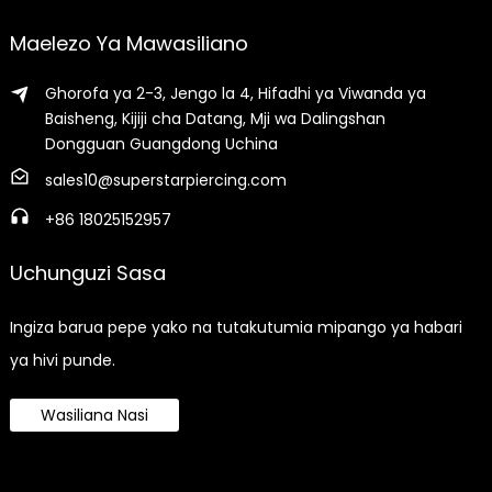
Maelezo Ya Mawasiliano
Ghorofa ya 2-3, Jengo la 4, Hifadhi ya Viwanda ya
Baisheng, Kijiji cha Datang, Mji wa Dalingshan
Dongguan Guangdong Uchina
sales10@superstarpiercing.com
+86 18025152957
Uchunguzi Sasa
Ingiza barua pepe yako na tutakutumia mipango ya habari
ya hivi punde.
Wasiliana Nasi