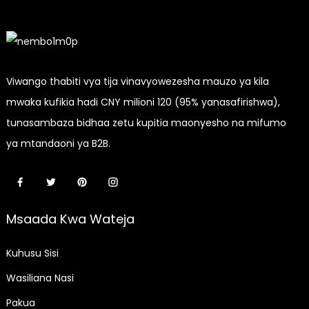
Viwango thabiti vya tija vinavyowezesha mauzo ya kila
mwaka kufikia hadi CNY milioni 120 (95% yanasafirishwa),
tunasambaza bidhaa zetu kupitia maonyesho na mifumo
ya mtandaoni ya B2B.
Msaada Kwa Wateja
Kuhusu Sisi
Wasiliana Nasi
Pakua