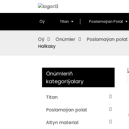
Öý
Titan
Poslamaýan Polat
Öý
Önümler
Poslamaýan polat
Halkasy
Önümleriň
kategoriýalary
Loading...
Loading...
Titan
Poslamaýan polat
Altyn material