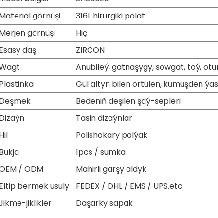
Material görnüşi
316L hirurgiki polat
Merjen görnüşi
Hiç
Esasy daş
ZIRCON
Wagt
Anubileý, gatnaşygy, sowgat, toý, otu
Plastinka
Gül altyn bilen örtülen, kümüşden ýasa
Deşmek
Bedeniň deşilen şaý-sepleri
Dizaýn
Täsin dizaýnlar
Hil
Polishokary polýak
Bukja
1pcs / sumka
OEM / ODM
Mähirli garşy aldyk
Eltip bermek usuly
FEDEX / DHL / EMS / UPS.etc
Jikme-jiklikler
Daşarky sapak