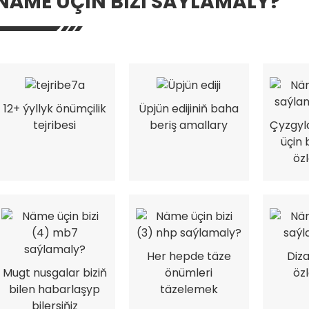
NÄME ÜÇIN BIZI SAÝLAMALY?
12+ ýyllyk önümçilik
Üpjün edijiniň baha
Çyzgyla
tejribesi
beriş amallary
üçin 
öz
Her hepde täze
Diz
Mugt nusgalar biziň
önümleri
öz
bilen habarlaşyp
täzelemek
bilersiňiz