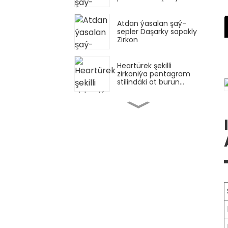
ýüplükli at halkasy
Atdan ýasalan şaý-
sepler Daşarky sapakly
Zirkon
Heartürek şekilli
zirkoniýa pentagram
stilindäki at burun
halkasy
Burun tegelek tegelek
kıkyrtyk, şaý-sepler
burun halkasy
Halkaly göwher tertibi,
halkaly burun halkasy
dizaýny altyn
Poslamaýan polat
ýönekeý altyn burun
halkasynyň dizaýny