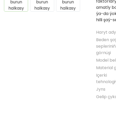
faktorlar
amatly bo
ýa-da ýo
hilli şaý-
Haryt ady
Beden şa
sepleriniň
görnüşi
Model bel
Material 
Içerki
tehnologi
Jyns
Gelip çyk