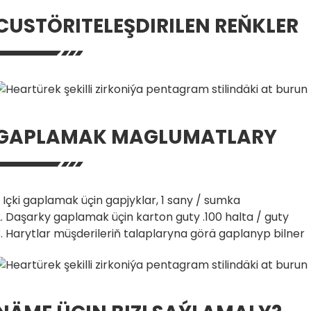
CUSTÖRITELEŞDIRILEN REŇKLER
GAPLAMAK MAGLUMATLARY
. Içki gaplamak üçin gapjyklar, 1 sany / sumka
. Daşarky gaplamak üçin karton guty .100 halta / guty
. Harytlar müşderileriň talaplaryna görä gaplanyp bilner