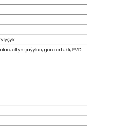
rylyşyk
lan, altyn çaýylan, gara örtükli, PVD