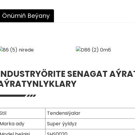
Önümiň Beýany
INDUSTRYÖRITE SENAGAT AÝRA
AÝRATYNLYKLARY
Stil
Tendensiýalar
Marka ady
Super ýyldyz
Model belgisi
SHS0020