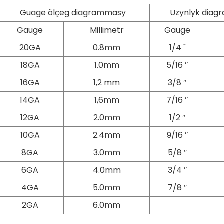
Guage ölçeg diagrammasy
Uzynlyk dia
Gauge
Millimetr
Gauge
20GA
0.8mm
1/4 "
18GA
1.0mm
5/16 ″
16GA
1,2 mm
3/8 ″
14GA
1,6mm
7/16 ″
12GA
2.0mm
1/2 ″
10GA
2.4mm
9/16 ″
8GA
3.0mm
5/8 ″
6GA
4.0mm
3/4 ″
4GA
5.0mm
7/8 ″
2GA
6.0mm