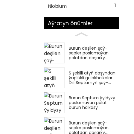
Niobium
Aýratyn önümler
Burun deşilen şaý-
sepler poslamaýan
polatdan daşarky
ýüplükli at halkasy
S şekilli atyň daşyndan
ýüplükli gulakhalkalar
Dili Septumyň şaý-
sepleri
Burun Septum ýyldyzy
poslamaýan polat
burun halkasy
Burun deşilen şaý-
sepler poslamaýan
polatdan daşarky