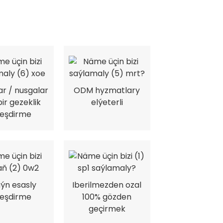
r / nusgalar
ODM hyzmatlary
bir gezeklik
elýeterli
leşdirme
aýn esasly
Iberilmezden ozal
leşdirme
100% gözden
geçirmek