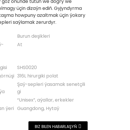
y göz öňünde tutuň we dogry we
lmagy üçin dizaýn ediň. Gyjyndyrma
kaşma howpuny azaltmak üçin ýokary
sepleri saýlamak zerurdyr.
Burun deşikleri
ý-
At
gisi
SHS0020
görnüşi
316L hirurgiki polat
Şaý-sepleri ýasamak senetçili
ýa
gi
“Unisex”, aýallar, erkekler
an ýeri
Guangdong, Hytaý
BIZ BILEN HABARLAŞYŇ