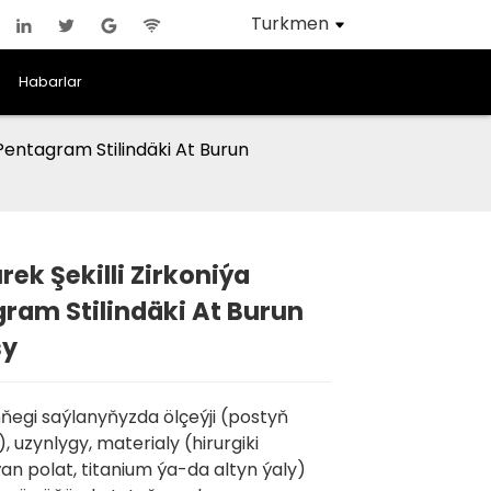
Turkmen
Habarlar
 Pentagram Stilindäki At Burun
rek Şekilli Zirkoniýa
ram Stilindäki At Burun
Loading...
Loading...
Loading..
Loading..
sy
ňegi saýlanyňyzda ölçeýji (postyň
, uzynlygy, materialy (hirurgiki
n polat, titanium ýa-da altyn ýaly)