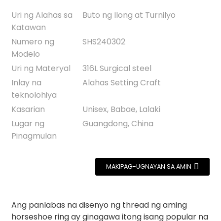
Uri ng Alahas sa
Buto ng Ilong at Turnilyo
Katawan
Numero ng
SHS240302
Modelo
Uri ng Materyal
316L Surgical steel
Inlay na
Alahas Setting Craft
teknolohiya
Kasarian
Unisex, Babae, Lalaki
Lugar ng
Guangdong, China
Pinagmulan
MAKIPAG-UGNAYAN SA AMIN
Ang panlabas na disenyo ng thread ng aming
horseshoe ring ay ginagawa itong isang popular na