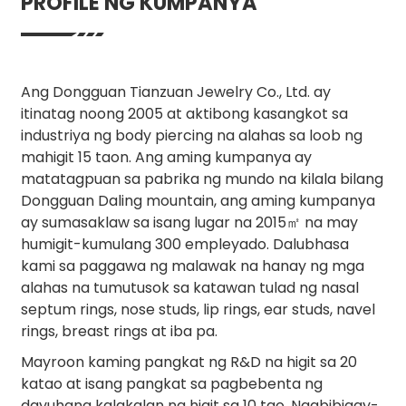
PROFILE NG KUMPANYA
Ang Dongguan Tianzuan Jewelry Co., Ltd. ay
itinatag noong 2005 at aktibong kasangkot sa
industriya ng body piercing na alahas sa loob ng
mahigit 15 taon. Ang aming kumpanya ay
matatagpuan sa pabrika ng mundo na kilala bilang
Dongguan Daling mountain, ang aming kumpanya
ay sumasaklaw sa isang lugar na 2015㎡ na may
humigit-kumulang 300 empleyado. Dalubhasa
kami sa paggawa ng malawak na hanay ng mga
alahas na tumutusok sa katawan tulad ng nasal
septum rings, nose studs, lip rings, ear studs, navel
rings, breast rings at iba pa.
Mayroon kaming pangkat ng R&D na higit sa 20
katao at isang pangkat sa pagbebenta ng
dayuhang kalakalan na higit sa 10 tao. Nagbibigay-