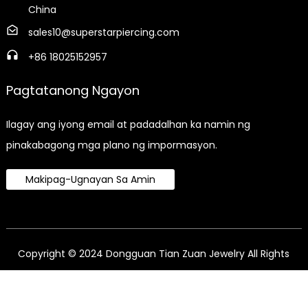
China
sales10@superstarpiercing.com
+86 18025152957
Pagtatanong Ngayon
Ilagay ang iyong email at padadalhan ka namin ng
pinakabagong mga plano ng impormasyon.
Makipag-Ugnayan Sa Amin
Copyright © 2024 Dongguan Tian Zuan Jewelry All Rights
Reserved.
Sitemap,
SitemapTrans,
Nangungunang
Paghahanap