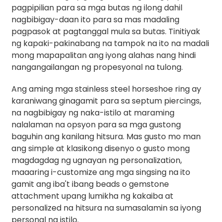
pagpipilian para sa mga butas ng ilong dahil
nagbibigay-daan ito para sa mas madaling
pagpasok at pagtanggal mula sa butas. Tinitiyak
ng kapaki-pakinabang na tampok na ito na madali
mong mapapalitan ang iyong alahas nang hindi
nangangailangan ng propesyonal na tulong.
Ang aming mga stainless steel horseshoe ring ay
karaniwang ginagamit para sa septum piercings,
na nagbibigay ng naka-istilo at maraming
nalalaman na opsyon para sa mga gustong
baguhin ang kanilang hitsura. Mas gusto mo man
ang simple at klasikong disenyo o gusto mong
magdagdag ng ugnayan ng personalization,
maaaring i-customize ang mga singsing na ito
gamit ang iba't ibang beads o gemstone
attachment upang lumikha ng kakaiba at
personalized na hitsura na sumasalamin sa iyong
personal na istilo.