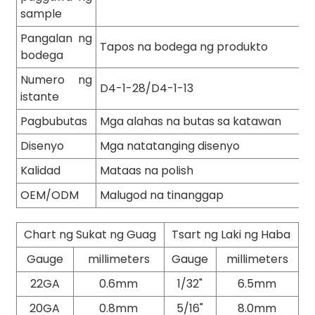
sample
Pangalan ng
Tapos na bodega ng produkto
bodega
Numero ng
D4-1-28/D4-1-13
istante
Pagbubutas
Mga alahas na butas sa katawan
Disenyo
Mga natatanging disenyo
Kalidad
Mataas na polish
OEM/ODM
Malugod na tinanggap
Chart ng Sukat ng Guag
Tsart ng Laki ng Haba
Gauge
millimeters
Gauge
millimeters
22GA
0.6mm
1/32"
6.5mm
20GA
0.8mm
5/16"
8.0mm