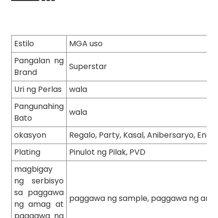
Estilo
MGA uso
Pangalan ng
Superstar
Brand
Uri ng Perlas
wala
Pangunahing
wala
Bato
okasyon
Regalo, Party, Kasal, Anibersaryo, En
Plating
Pinulot ng Pilak, PVD
magbigay
ng serbisyo
sa paggawa
paggawa ng sample, paggawa ng am
ng amag at
paggawa ng