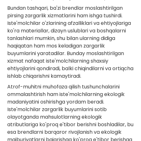
Bundan tashqari, ba'zi brendlar moslashtirilgan
pirsing zargarlik xizmatlarini ham ishga tushirdi.
Iste'molchilar o'zlarining afzalliklari va ehtiyojlariga
ko'ra materiallar, dizayn uslublari va boshqalarni
tanlashlari mumkin, shu bilan ularning didiga
haqiqatan ham mos keladigan zargarlik
buyumlarini yaratadilar. Bunday moslashtirilgan
xizmat nafaqat iste'molchilarning shaxsiy
ehtiyojlarini qondiradi, balki chiqindilarni va ortiqcha
ishlab chiqarishni kamaytiradi.
Atrof-muhitni muhofaza qilish tushunchalarini
ommalashtirish ham iste'molchilarning ekologik
madaniyatini oshirishga yordam beradi.
Iste'molchilar zargarlik buyumlarini sotib
olayotganda mahsulotlarning ekologik
atributlariga ko'proq e'tibor berishni boshladilar, bu
esa brendlarni barqaror rivojlanish va ekologik
majburiyatlarni bajarishga ko'proq e'tibor berishga