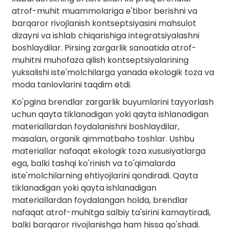
atrof-muhit muammolariga e'tibor berishni va
barqaror rivojlanish kontseptsiyasini mahsulot
dizayni va ishlab chiqarishiga integratsiyalashni
boshlaydilar. Pirsing zargarlik sanoatida atrof-
muhitni muhofaza qilish kontseptsiyalarining
yuksalishi iste'molchilarga yanada ekologik toza va
moda tanlovlarini taqdim etdi.
Ko'pgina brendlar zargarlik buyumlarini tayyorlash
uchun qayta tiklanadigan yoki qayta ishlanadigan
materiallardan foydalanishni boshlaydilar,
masalan, organik qimmatbaho toshlar. Ushbu
.
materiallar nafaqat ekologik toza xususiyatlarga
ega, balki tashqi ko'rinish va to'qimalarda
iste'molchilarning ehtiyojlarini qondiradi. Qayta
tiklanadigan yoki qayta ishlanadigan
materiallardan foydalangan holda, brendlar
nafaqat atrof-muhitga salbiy ta'sirini kamaytiradi,
balki barqaror rivojlanishga ham hissa qo'shadi.