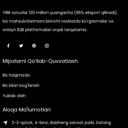
Yillik sotuvlar 120 million yuangacha (95% eksport qilinadi),
biz mahsulotlarimizni birinchi navbatda ko'rgazmalar va
onlayn B2B platformalari orqali tarqatamiz.
Mijozlarni Qo‘llab-Quvvatlash
Biz haqimizda
Biz bilan bog'lanish
Yuklab olish
Aloqa Ma'lumotlari
2-3-qavat, 4-bino, Baisheng sanoat parki, Datang