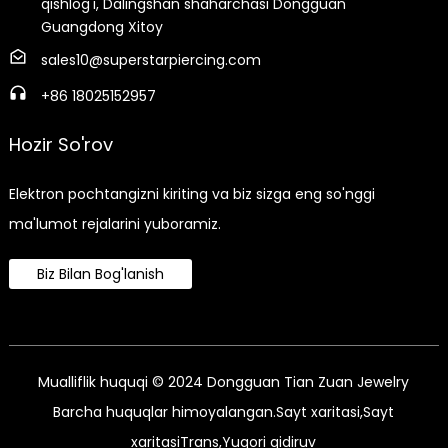
qishlog'i, Dalingshan shaharchasi Dongguan
Guangdong Xitoy
sales10@superstarpiercing.com
+86 18025152957
Hozir So'rov
Elektron pochtangizni kiriting va biz sizga eng so'nggi
ma'lumot rejalarini yuboramiz.
Biz Bilan Bog'lanish
Mualliflik huquqi © 2024 Dongguan Tian Zuan Jewelry
Barcha huquqlar himoyalangan.
Sayt xaritasi,
Sayt
xaritasiTrans,
Yuqori qidiruv