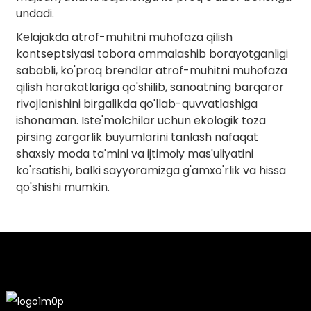
undadi.
Kelajakda atrof-muhitni muhofaza qilish
kontseptsiyasi tobora ommalashib borayotganligi
sababli, ko'proq brendlar atrof-muhitni muhofaza
qilish harakatlariga qo'shilib, sanoatning barqaror
rivojlanishini birgalikda qo'llab-quvvatlashiga
ishonaman. Iste'molchilar uchun ekologik toza
pirsing zargarlik buyumlarini tanlash nafaqat
shaxsiy moda ta'mini va ijtimoiy mas'uliyatini
ko'rsatishi, balki sayyoramizga g'amxo'rlik va hissa
qo'shishi mumkin.