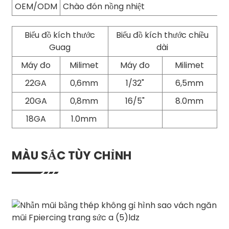
OEM/ODM
Chào đón nồng nhiệt
Biểu đồ kích thước
Biểu đồ kích thước chiều
Guag
dài
Máy đo
Milimet
Máy đo
Milimet
22GA
0,6mm
1/32"
6,5mm
20GA
0,8mm
16/5"
8.0mm
18GA
1.0mm
MÀU SẮC TÙY CHỈNH