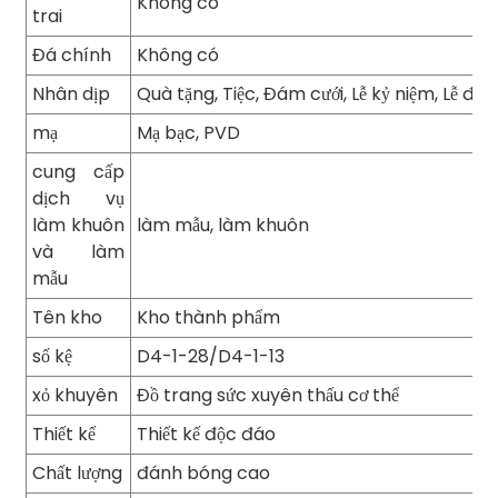
Không có
trai
Đá chính
Không có
Nhân dịp
Quà tặng, Tiệc, Đám cưới, Lễ kỷ niệm, Lễ đí
mạ
Mạ bạc, PVD
cung cấp
dịch vụ
làm khuôn
làm mẫu, làm khuôn
và làm
mẫu
Tên kho
Kho thành phẩm
số kệ
D4-1-28/D4-1-13
xỏ khuyên
Đồ trang sức xuyên thấu cơ thể
Thiết kế
Thiết kế độc đáo
Chất lượng
đánh bóng cao