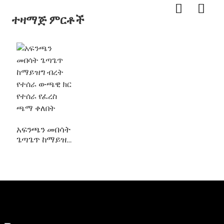
ተዛማጅ ምርቶች
አፍንጫን መበሳት
ጌጣጌጥ ከማይዝግ
ብረት የተሰራ
ውጫዊ ክር
የተሰራ የፈረስ
ጫማ ቀለበት