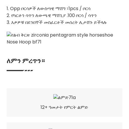
1. Opp ቦርሳዎች ለውስጣዊ ማሸግ ፣1pcs / ቦርሳ
2. የካርቶን ሳጥን ለውጫዊ ማሸጊያ .100 ቦርሳ / ሳጥን
3. እቃዎቹ በደንበኞች መስፈርቶች መሰረት ሊታሸጉ ይችላሉ
ለምን ምረጥን።
12+ ዓመታት የምርት ልምድ