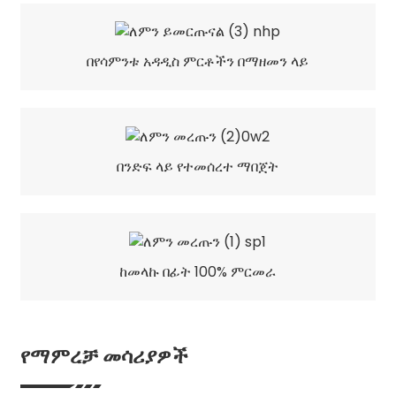
በየሳምንቱ አዳዲስ ምርቶችን በማዘመን ላይ
በንድፍ ላይ የተመሰረተ ማበጀት
ከመላኩ በፊት 100% ምርመራ
የማምረቻ መሳሪያዎች