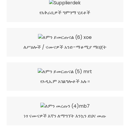
የአቅራቢዎች ግምገማ ሂደቶች
ለሥዕሎች / ናሙናዎች አንድ-ማቆሚያ ማበጀት
የኦዲኤም አገልግሎቶች አሉ።
ነፃ ናሙናዎች እኛን ለማግኘት እንኳን ደህና መጡ