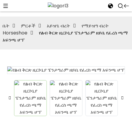
ቤት
ምርቶች
አይዝጌ ብረት
የማይዝግ ብረት
Horseshoe
የልብ ቅርጽ ዚርኮኒያ ፔንታግራም ዘይቤ የፈረስ ጫማ
አፍንጫ ሆፕ