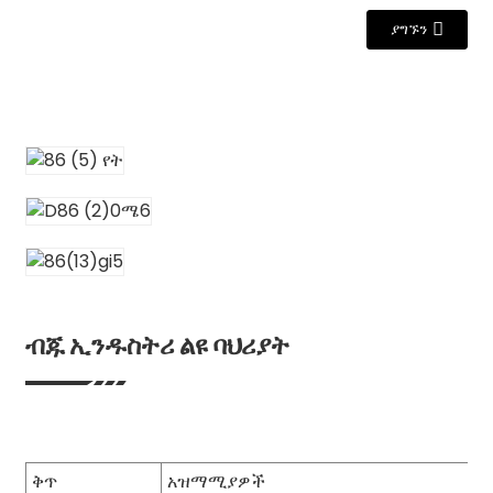
ያግኙን
ብጁ ኢንዱስትሪ ልዩ ባህሪያት
ቅጥ
አዝማሚያዎች