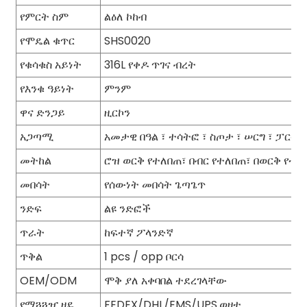
የምርት ስም
ልዕለ ኮከብ
የሞዴል ቁጥር
SHS0020
የቁሳቁስ አይነት
316L የቀዶ ጥገና ብረት
የእንቁ ዓይነት
ምንም
ዋና ድንጋይ
ዚርኮን
አጋጣሚ
አመታዊ በዓል ፣ ተሳትፎ ፣ ስጦታ ፣ ሠርግ ፣ ፓርቲ
መትከል
ሮዝ ወርቅ የተለበጠ፣ በብር የተለበጠ፣ በወርቅ የተ
መበሳት
የሰውነት መበሳት ጌጣጌጥ
ንድፍ
ልዩ ንድፎች
ጥራት
ከፍተኛ ፖላንድኛ
ጥቅል
1 pcs / opp ቦርሳ
OEM/ODM
ሞቅ ያለ አቀባበል ተደረገላቸው
የማጓጓዣ ዘዴ
FEDEX/DHL/EMS/UPS.ወዘተ