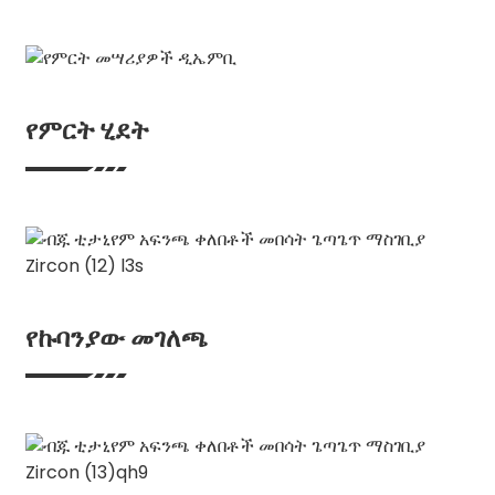
የምርት ሂደት
የኩባንያው መገለጫ