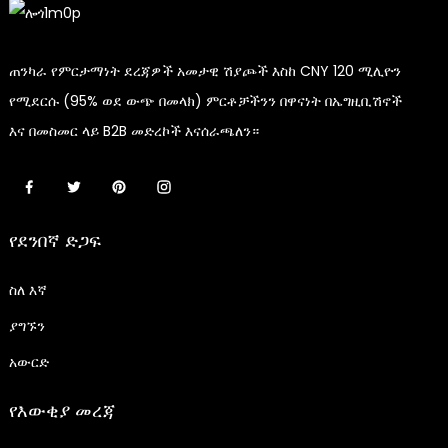
ጠንካራ የምርታማነት ደረጃዎች አመታዊ ሽያጮች እስከ CNY 120 ሚሊዮን
የሚደርሱ (95% ወደ ውጭ በመላክ) ምርቶቻችንን በዋናነት በኤግዚቢሽኖች
እና በመስመር ላይ B2B መድረኮች እናሰራጫለን።
የደንበኛ ድጋፍ
ስለ እኛ
ያግኙን
አውርድ
የእውቂያ መረጃ