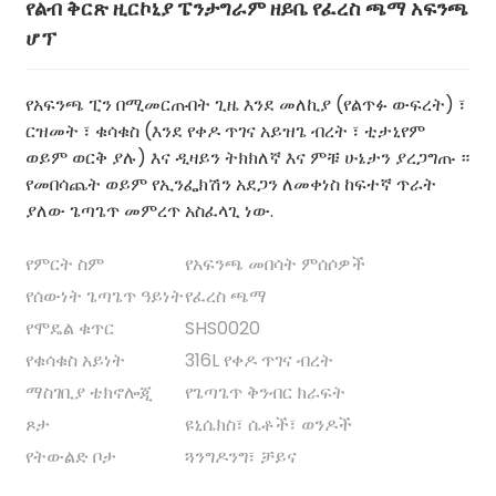
የልብ ቅርጽ ዚርኮኒያ ፔንታግራም ዘይቤ የፈረስ ጫማ አፍንጫ
ሆፕ
የአፍንጫ ፒን በሚመርጡበት ጊዜ እንደ መለኪያ (የልጥፉ ውፍረት) ፣
ርዝመት ፣ ቁሳቁስ (እንደ የቀዶ ጥገና አይዝጌ ብረት ፣ ቲታኒየም
ወይም ወርቅ ያሉ) እና ዲዛይን ትክክለኛ እና ምቹ ሁኔታን ያረጋግጡ ።
የመበሳጨት ወይም የኢንፌክሽን አደጋን ለመቀነስ ከፍተኛ ጥራት
ያለው ጌጣጌጥ መምረጥ አስፈላጊ ነው.
የምርት ስም
የአፍንጫ መበሳት ምሰሶዎች
የሰውነት ጌጣጌጥ ዓይነት
የፈረስ ጫማ
.
የሞዴል ቁጥር
SHS0020
የቁሳቁስ አይነት
316L የቀዶ ጥገና ብረት
ማስገቢያ ቴክኖሎጂ
የጌጣጌጥ ቅንብር ክራፍት
ጾታ
ዩኒሴክስ፣ ሴቶች፣ ወንዶች
የትውልድ ቦታ
ጓንግዶንግ፣ ቻይና