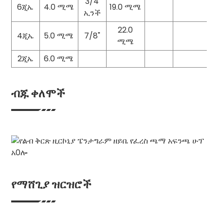
3/4
6ጂኤ
4.0 ሚሜ
19.0 ሚሜ
ኢንች
22.0
4ጂኤ
5.0 ሚሜ
7/8"
ሚሜ
2ጂኤ
6.0 ሚሜ
ብጁ ቀለሞች
የማሸጊያ ዝርዝሮች