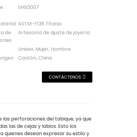
de
SHS0007
aterial
ASTM-F136 Titanio
ía de
Artesanía de ajuste de joyería
iones
Unisex, Mujer, Hombre
origen
Cantón, China
CONTÁCTENOS
 las perforaciones del tabique, ya que
s las de cejas y labios. Esto los
a quienes desean expresar su estilo y