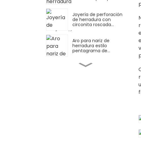
p
de nariz
Joyería de perforación
de herradura con
circonita roscada
externamente
e
Aro para nariz de
herradura estilo
v
pentagrama de
p
circonitas en forma de
corazón
Anillo de nariz redondo
para piercing de
cartílago
u
f
Anillo Conjunto De
Arreglo De Diamantes
Diseño De Anillo De
Nariz Con Bisagras En
Oro
Diseño de anillo de nariz
dorado simple de acero
inoxidable