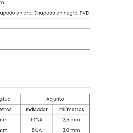
ta
hapado en oro, Chapado en negro, PVD
gitud
Adjunto
etros
Indicador
milímetros
 mm
10GA
2,5 mm
 mm
8GA
3,0 mm