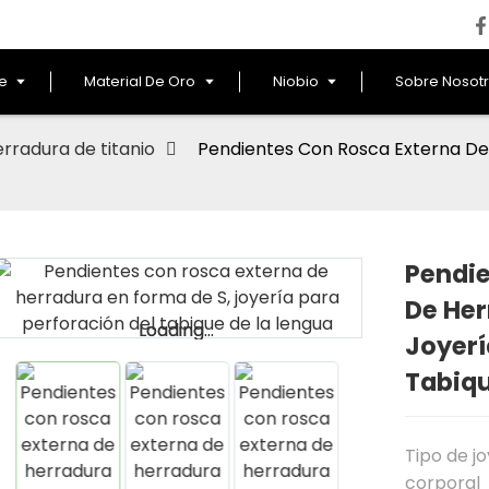
le
Material De Oro
Niobio
Sobre Nosot
rradura de titanio
Pendientes Con Rosca Externa De
Pendie
De Her
Loading...
Loading...
Joyerí
Tabiqu
Tipo de j
corporal