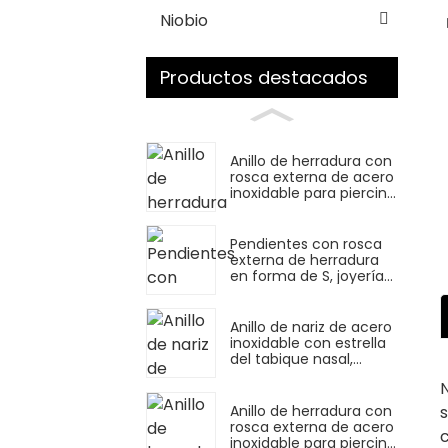
Niobio
Productos destacados
Anillo de herradura con
rosca externa de acero
inoxidable para piercing
de nariz
Pendientes con rosca
externa de herradura
en forma de S, joyería
para perforación del
tabique de la lengua
Anillo de nariz de acero
inoxidable con estrella
del tabique nasal,
joyería para piercing
N
s
Anillo de herradura con
rosca externa de acero
inoxidable para piercing