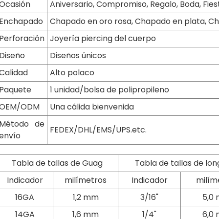
Ocasión
Aniversario, Compromiso, Regalo, Boda, Fies
Enchapado
Chapado en oro rosa, Chapado en plata, C
Perforación
Joyería piercing del cuerpo
Diseño
Diseños únicos
Calidad
Alto polaco
Paquete
1 unidad/bolsa de polipropileno
OEM/ODM
Una cálida bienvenida
Método de
FEDEX/DHL/EMS/UPS.etc.
envío
Tabla de tallas de Guag
Tabla de tallas de lon
Indicador
milímetros
Indicador
milím
16GA
1,2 mm
3/16"
5,0
14GA
1,6 mm
1/4"
6,0