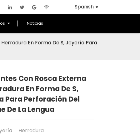
Spanish
ros
Noticias
 Herradura En Forma De S, Joyería Para
ntes Con Rosca Externa
radura En Forma De S,
Loading...
Loading...
Loading..
Loading..
a Para Perforación Del
e De La Lengua
oyería
Herradura