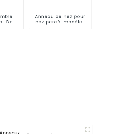
emble
Anneau de nez pour
nt De
nez percé, modèles
neau De
simples d'anneaux
nière
de nez en or
Or