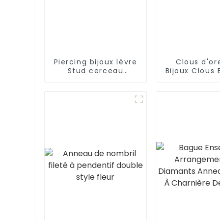
Piercing bijoux lèvre
Clous d'ore
Stud cerceau
Bijoux Clous 
Vertical Labret
d'oreilles Su
Piercing
Grossis