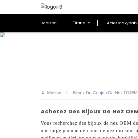
Maison
Titane
Acier Inoxydab
>>
Maison
Bijoux De Goujon De Nez D'OEM
Achetez Des Bijoux De Nez OE
Vous recherchez des bijoux de nez OEM de
une large gamme de clous de nez qui sont p
meilleurs matériaux pour garantir durabili