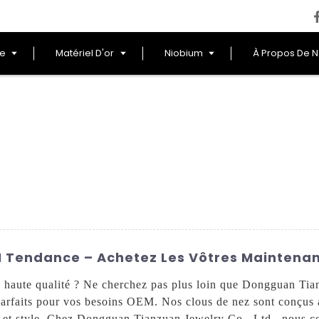
le
Matériel D'or
Niobium
À Propos De 
M Tendance – Achetez Les Vôtres Maintenan
 haute qualité ? Ne cherchez pas plus loin que Dongguan Tia
arfaits pour vos besoins OEM. Nos clous de nez sont conçus av
té et style. Chez Dongguan Tianzuan Jewelry Co., Ltd., nous c