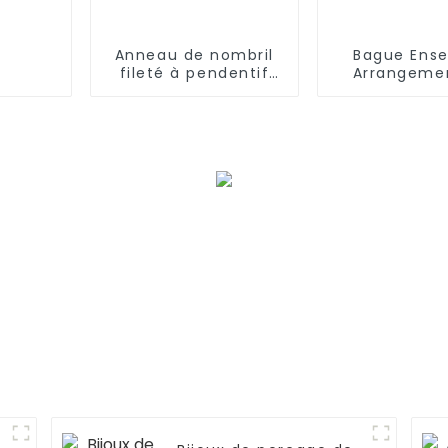
Anneau de nombril
Bague Ens
fileté à pendentif
Arrangeme
double style fleur
Diamants An
Nez À Char
Design 