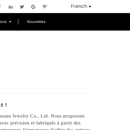
French
Nous
Nouvelles
t !
nzuan Jewelry Co., Ltd. Nous proposons
ec précision et fabriqués à partir des
omprenons l'importance d'offrir des options