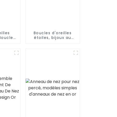
illes
Boucles d'oreilles
Boucles
étoiles, bijoux au
perstar
Design populaire,
te
vente en gros