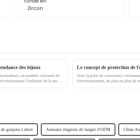
tendance des bijoux
sonnalisée, un nombre croissant de
Avec la prise de conscience croissante
révolutionnant l'industrie de la mode.
l'environnement, de plus en plus de 
environnementales et à intégrer le c
 de goujons Labret
Anneaux mignons de langue d'ODM
Chine An