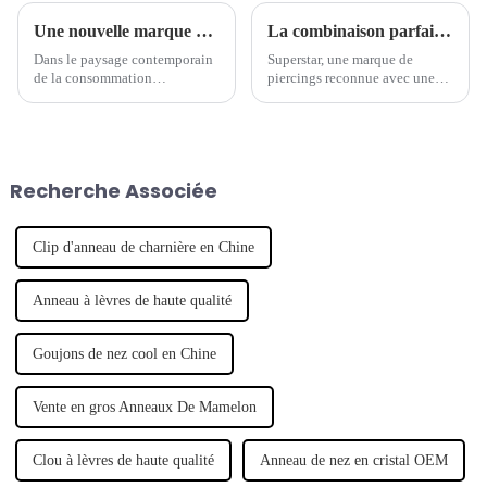
Une nouvelle marque de piercings mène la tendance des bijoux
La combinaison parfaite de tradition et de modernité - la marque de piercings séculaire lance une nouvelle série de bijoux
Dans le paysage contemporain
Superstar, une marque de
de la consommation
piercings reconnue avec une
personnalisée, un nombre
longue histoire, a récemment
croissant de marques de
lancé une nouvelle série de
créateurs émergentes ont fait
bijoux de piercing, qui
leurs débuts, révolutionnant
combine intelligemment
l'industrie de la mode. Notable
l'artisanat traditionnel avec un
Recherche Associée
parmi ces hausses...
design moderne pour montrer
son caractère unique.
Clip d'anneau de charnière en Chine
Anneau à lèvres de haute qualité
Goujons de nez cool en Chine
Vente en gros Anneaux De Mamelon
Clou à lèvres de haute qualité
Anneau de nez en cristal OEM