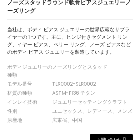
ノーズスタッドラウンド軟骨ピアスジュエリーノ
ーズリング
当社は、ボディ ピアス ジュエリーの世界広範なサプラ
イヤーの 1 つです。主に、ヒンジ付きセグメント リン
グ、イヤー ピアス、ベリー リング、ノーズ ピアスなど
のボディ ピアス ジュエリーを製造しています。
ボディジュエリーの
ノーズリングとスタッド
種類
モデル番号
TLR0002-SLR0002
.
材質の種類
ASTM-F136 チタン
インレイ技術
ジュエリーセッティングクラフト
性別
ユニセックス、レディース、メンズ
原産地
広東省、中国
お問い合わせ