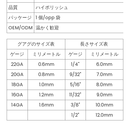
品質
ハイポリッシュ
パッケージ
1 個/opp 袋
OEM/ODM
温かく歓迎
グアグのサイズ表
長さサイズ表
ゲージ
ミリメートル
ゲージ
ミリメートル
22GA
0.6mm
1/4"
6.0mm
20GA
0.8mm
9/32"
7.0mm
18GA
1.0mm
5/16"
8.0mm
16GA
1.2mm
11/32"
9.0mm
14GA
1.6mm
3/8"
10.0mm
1/2"
12.0mm