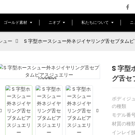
ゴールド素材
ニオブ
私たちについて
ニ
シュー
S 字型ホースシュー外ネジイヤリング舌セプタム
S 字
グ舌セ
Loading...
Loading...
ボディジ
の種類
モデル番
材質の種
インレイ