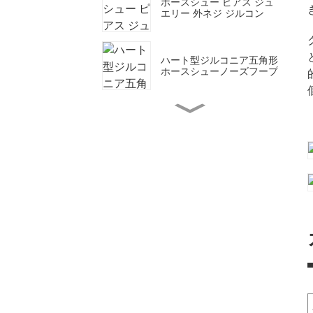
ホースシュー ピアス ジュ
エリー 外ネジ ジルコン
ハート型ジルコニア五角形
ホースシューノーズフープ
ノーズスタッドラウンド軟
骨ピアスジュエリーノーズ
リング
リング ダイヤモンド アレ
ンジメント セット ヒンジ
付きノーズリング デザイ
ン ゴールド
ステンレススチールのシン
プルなゴールドノーズリン
グデザイン
ピアス鼻用ノーズリングシ
ンプルなゴールドノーズリ
ングデザイン