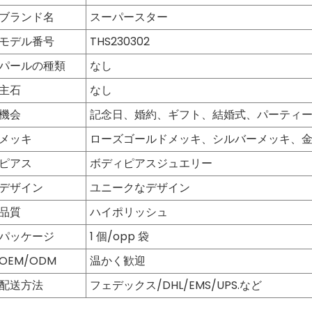
ブランド名
スーパースター
モデル番号
THS230302
パールの種類
なし
主石
なし
機会
記念日、婚約、ギフト、結婚式、パーティ
メッキ
ローズゴールドメッキ、シルバーメッキ、金
ピアス
ボディピアスジュエリー
デザイン
ユニークなデザイン
品質
ハイポリッシュ
パッケージ
1 個/opp 袋
OEM/ODM
温かく歓迎
配送方法
フェデックス/DHL/EMS/UPS.など