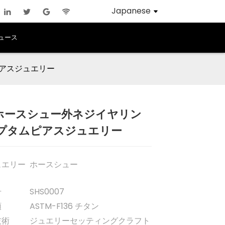
Japanese
ュース
ピアスジュエリー
型ホースシュー外ネジイヤリン
プタムピアスジュエリー
Loading...
Loading...
Loading..
Loading..
ュエリー
ホースシュー
号
SHS0007
類
ASTM-F136 チタン
技術
ジュエリーセッティングクラフト