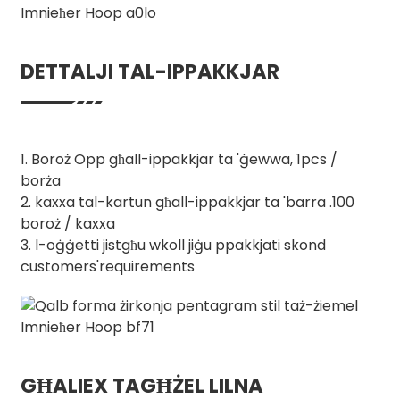
DETTALJI TAL-IPPAKKJAR
1. Boroż Opp għall-ippakkjar ta 'ġewwa, 1pcs /
borża
2. kaxxa tal-kartun għall-ippakkjar ta 'barra .100
boroż / kaxxa
3. l-oġġetti jistgħu wkoll jiġu ppakkjati skond
customers'requirements
GĦALIEX TAGĦŻEL LILNA