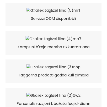
Servizzi ODM disponibbli
Kampjuni b'xejn merħba tikkuntattjana
Taġġorna prodotti ġodda kull ġimgħa
Personalizzazzjoni bbażata fuq id-disinn