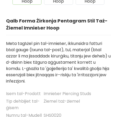
Qalb Forma Żirkonja Pentagram Stil Taż-
Żiemel Imnieħer Hoop
Meta tagħżel pin tal-imnieħer, ikkunsidra fatturi
bħal gauge (ħxuna tal-post), tul, materjal (bħal
azzar li ma jissaddadx kirurġiku, titanju jew deheb) u
d-disinn biex tiżgura aġġustament korrett u
komdu. L-għażla ta 'ġojjellerija ta' kwalità għolja hija
.
essenzjali biex jitnaqqas ir-riskju ta 'irritazzjoni jew
infezzjoni.
Isem tal-Prodott
Imnieħer Piercing Studs
Tip dehbijiet tal-
Żiemel taż-żiemel
ġisem
Numru tal-Mudell
SHS0020