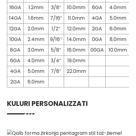
16GA
1.2mm
3/8″
10.0mm
6GA
4.0mm
14GA
1.6mm
7/16″
11.0mm
4GA
5.0mm
12GA
2.0mm
1/2″
12.0mm
2GA
6.0mm
10GA
2.4mm
9/16″
14.0mm
0GA
8.0mm
8GA
3.0mm
5/8″
16.0mm
00GA
10.0mm
6GA
4.0mm
3/4″
19.0mm
4GA
5.0mm
7/8″
22.0mm
2GA
6.0mm
KULURI PERSONALIZZATI