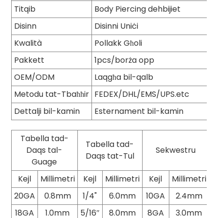
Titqib
Body Piercing dehbijiet
Disinn
Disinni Uniċi
Kwalità
Pollakk Għoli
Pakkett
1pcs/borża opp
OEM/ODM
Laqgħa bil-qalb
Metodu tat-Tbaħħir
FEDEX/DHL/EMS/UPS.etc
Dettalji bil-kamin
Esternament bil-kamin
Tabella tad-
Tabella tad-
Daqs tal-
Sekwestru
Daqs tat-Tul
Guage
Kejl
Millimetri
Kejl
Millimetri
Kejl
Millimetri
20GA
0.8mm
1/4"
6.0mm
10GA
2.4mm
18GA
1.0mm
5/16″
8.0mm
8GA
3.0mm