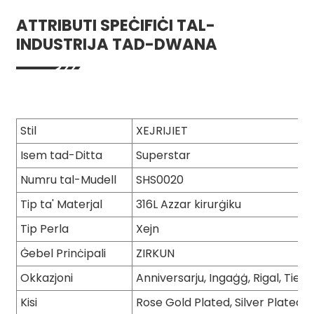
ATTRIBUTI SPEĊIFIĊI TAL-
INDUSTRIJA TAD-DWANA
Stil
XEJRIJIET
Isem tad-Ditta
Superstar
Numru tal-Mudell
SHS0020
Tip ta' Materjal
316L Azzar kirurġiku
Tip Perla
Xejn
Ġebel Prinċipali
ZIRKUN
Okkazjoni
Anniversarju, Ingaġġ, Rigal, Tieġ, 
Kisi
Rose Gold Plated, Silver Plated, 