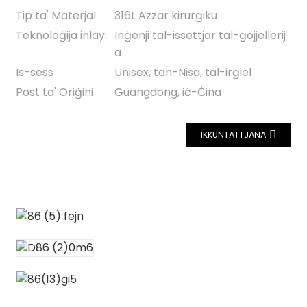
Tip ta' Materjal
316L Azzar kirurġiku
Teknoloġija inlay
Inġenji tal-issettjar tal-ġojjellerij
a
Is-sess
Unisex, tan-Nisa, tal-irġiel
Post ta' Oriġini
Guangdong, iċ-Ċina
IKKUNTATTJANA