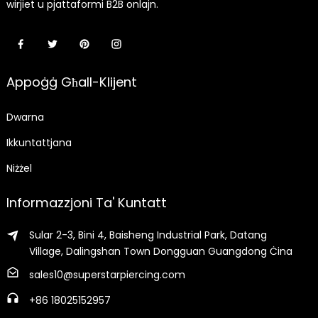
wirjiet u pjattaformi B2B onlajn.
Appoġġ Għall-Klijent
Dwarna
Ikkuntattjana
Niżżel
Informazzjoni Ta' Kuntatt
Sular 2-3, Bini 4, Baisheng Industrial Park, Datang
Village, Dalingshan Town Dongguan Guangdong Ċina
sales10@superstarpiercing.com
+86 18025152957