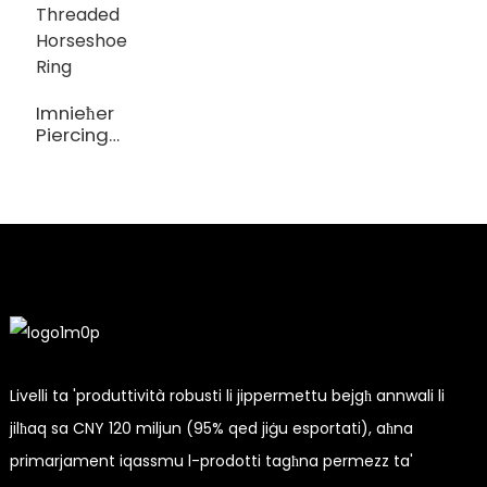
Imnieħer
Piercing
Jewelry
Stainless
Steel
esternament
Threaded
Horseshoe
Ring
Livelli ta 'produttività robusti li jippermettu bejgħ annwali li
jilħaq sa CNY 120 miljun (95% qed jiġu esportati), aħna
primarjament iqassmu l-prodotti tagħna permezz ta'