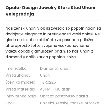
Opular Design Jewelry Stars Stud Uhani
Veleprodaja
Naši ženski uhani v obliki zvezdic so popoln način za
dodajanje elegance in prefinjenosti vsaki obleki. Ne
glede na to, ali se oblečete za posebno priložnost
ali preprosto želite svojemu vsakodnevnemu
videzu dodati glamurozen pridih, so naši uhani z
diamanti v obliki zatiča popolna izbira.
.
Ime izdelka
Diamantni uhani
Vrsta uhanov
Uhani
Številka modela
TER0225
Vrsta materiala
ASTM-F136 titan
Inlay tehnologija
Obrt za postavitev nakita
Spol
Uniseks, ženske, moške, otroške