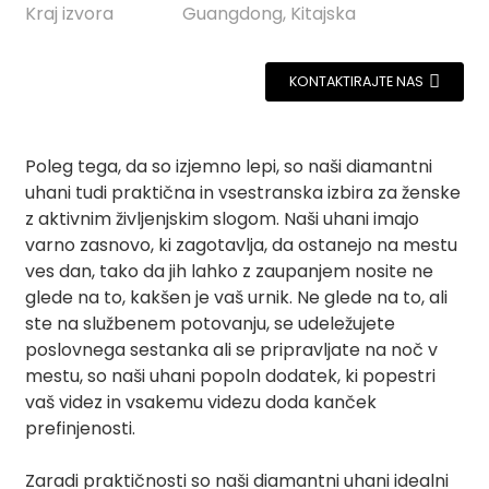
Kraj izvora
Guangdong, Kitajska
KONTAKTIRAJTE NAS
Poleg tega, da so izjemno lepi, so naši diamantni
uhani tudi praktična in vsestranska izbira za ženske
z aktivnim življenjskim slogom. Naši uhani imajo
varno zasnovo, ki zagotavlja, da ostanejo na mestu
ves dan, tako da jih lahko z zaupanjem nosite ne
glede na to, kakšen je vaš urnik. Ne glede na to, ali
ste na službenem potovanju, se udeležujete
poslovnega sestanka ali se pripravljate na noč v
mestu, so naši uhani popoln dodatek, ki popestri
vaš videz in vsakemu videzu doda kanček
prefinjenosti.
Zaradi praktičnosti so naši diamantni uhani idealni