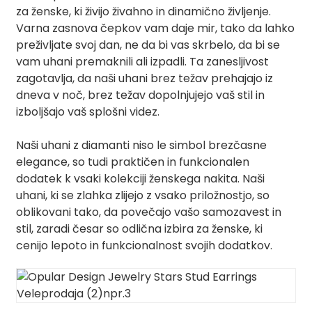
za ženske, ki živijo živahno in dinamično življenje.
Varna zasnova čepkov vam daje mir, tako da lahko
preživljate svoj dan, ne da bi vas skrbelo, da bi se
vam uhani premaknili ali izpadli. Ta zanesljivost
zagotavlja, da naši uhani brez težav prehajajo iz
dneva v noč, brez težav dopolnjujejo vaš stil in
izboljšajo vaš splošni videz.
Naši uhani z diamanti niso le simbol brezčasne
elegance, so tudi praktičen in funkcionalen
dodatek k vsaki kolekciji ženskega nakita. Naši
uhani, ki se zlahka zlijejo z vsako priložnostjo, so
oblikovani tako, da povečajo vašo samozavest in
stil, zaradi česar so odlična izbira za ženske, ki
cenijo lepoto in funkcionalnost svojih dodatkov.