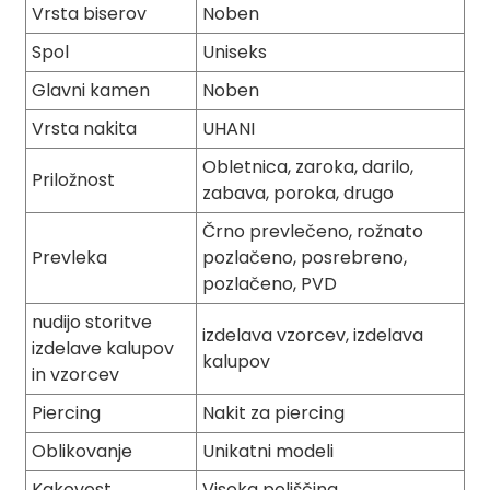
Vrsta biserov
Noben
Spol
Uniseks
Glavni kamen
Noben
Vrsta nakita
UHANI
Obletnica, zaroka, darilo,
Priložnost
zabava, poroka, drugo
Črno prevlečeno, rožnato
Prevleka
pozlačeno, posrebreno,
pozlačeno, PVD
nudijo storitve
izdelava vzorcev, izdelava
izdelave kalupov
kalupov
in vzorcev
Piercing
Nakit za piercing
Oblikovanje
Unikatni modeli
Kakovost
Visoka poljščina