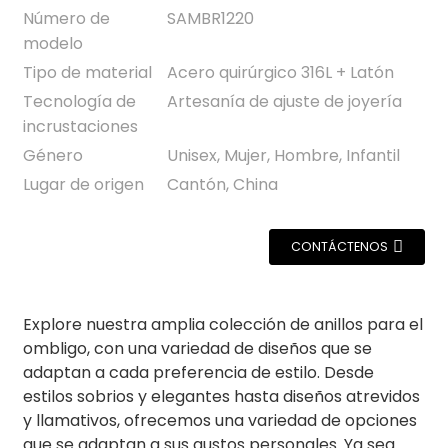
Número de
SAMBR1220
modelo
Tipo de material
Acero quirúrgico 316L + Latón
Tecnología de
Artesanía de ajuste de joyería
incrustaciones
Género
Unisex, Mujer, Hombre, Infantil
Lugar de origen
Cantón, China
CONTÁCTENOS
Explore nuestra amplia colección de anillos para el
ombligo, con una variedad de diseños que se
adaptan a cada preferencia de estilo. Desde
estilos sobrios y elegantes hasta diseños atrevidos
y llamativos, ofrecemos una variedad de opciones
que se adaptan a sus gustos personales. Ya sea