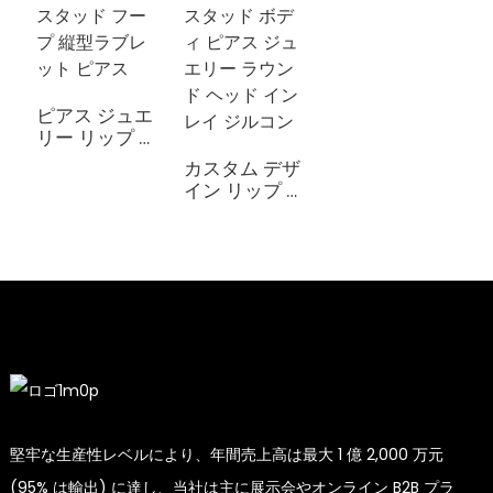
ピアス ジュエ
リー リップ ス
タッド フープ
カスタム デザ
縦型ラブレッ
イン リップ ス
ト ピアス
タッド ボディ
ピアス ジュエ
リー ラウンド
ヘッド インレ
イ ジルコン
堅牢な生産性レベルにより、年間売上高は最大 1 億 2,000 万元
(95% は輸出) に達し、当社は主に展示会やオンライン B2B プラ