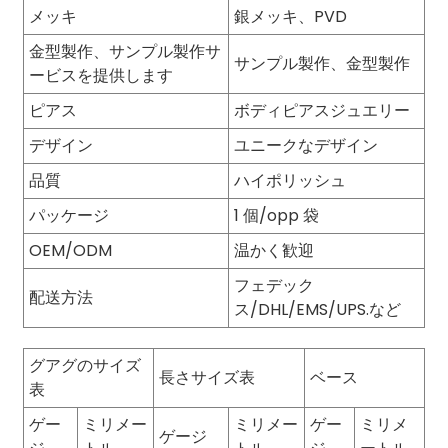
メッキ
銀メッキ、PVD
金型製作、サンプル製作サ
サンプル製作、金型製作
ービスを提供します
ピアス
ボディピアスジュエリー
デザイン
ユニークなデザイン
品質
ハイポリッシュ
パッケージ
1 個/opp 袋
OEM/ODM
温かく歓迎
フェデック
配送方法
ス/DHL/EMS/UPS.など
グアグのサイズ
長さサイズ表
ベース
表
ゲー
ミリメー
ミリメー
ゲー
ミリメ
ゲージ